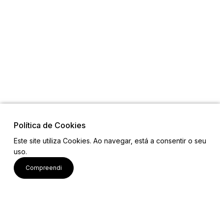
Política de Cookies
Este site utiliza Cookies. Ao navegar, está a consentir o seu
uso.
Links
Compreendi
Mapa do Site
Equipa
Contactos
Email: projetobemcomum2023@gmail.com