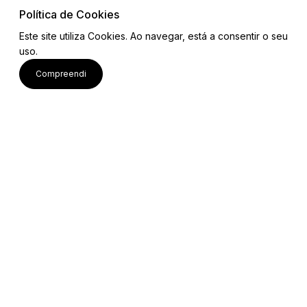
Política de Cookies
Este site utiliza Cookies. Ao navegar, está a consentir o seu
uso.
Links
Compreendi
Mapa do Site
Equipa
Contactos
Email: projetobemcomum2023@gmail.com
Ver mais
Siga-nos