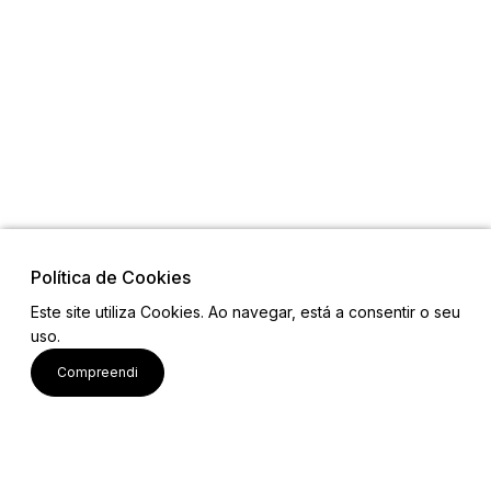
Política de Cookies
Este site utiliza Cookies. Ao navegar, está a consentir o seu
uso.
Links
Compreendi
Mapa do Site
Equipa
Contactos
Email: projetobemcomum2023@gmail.com