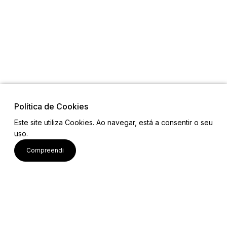
Política de Cookies
Este site utiliza Cookies. Ao navegar, está a consentir o seu
uso.
Links
Compreendi
Mapa do Site
Equipa
Contactos
Email: projetobemcomum2023@gmail.com
Ver mais