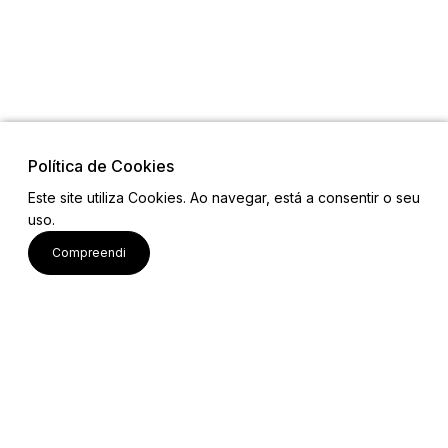
Política de Cookies
Links
Este site utiliza Cookies. Ao navegar, está a consentir o seu
uso.
Mapa do Site
Equipa
Compreendi
Contactos
Email: projetobemcomum2023@gmail.com
Ver mais
Siga-nos