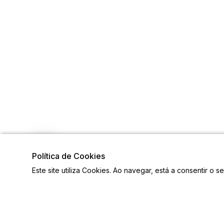
Política de Cookies
Este site utiliza Cookies. Ao navegar, está a consentir o s
Links
Contac
Mapa do Site
Email: pr
Equipa
Ver mais