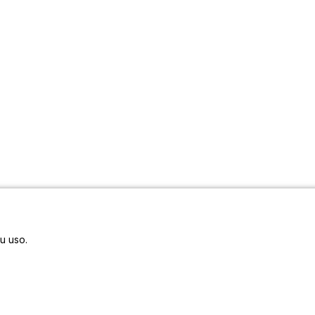
eu uso.
tos
Siga-nos
ojetobemcomum2023@gmail.com