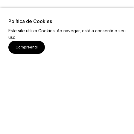
Política de Cookies
Este site utiliza Cookies. Ao navegar, está a consentir o seu
uso.
Links
Compreendi
Mapa do Site
Equipa
Contactos
Email: projetobemcomum2023@gmail.com
Ver mais
Siga-nos