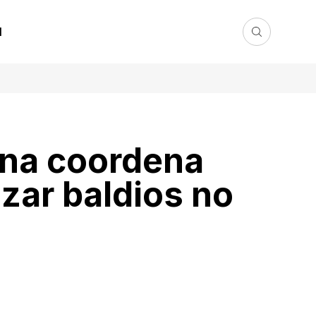
l
ana coordena
izar baldios no