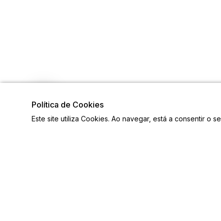
Política de Cookies
Este site utiliza Cookies. Ao navegar, está a consentir o s
Links
Contac
Mapa do Site
Email: pr
Equipa
Ver mais